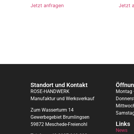
Jetzt anfragen
Jetzt 
Standort und Kontakt
Öffnun
ROSE-HANDWERK
Montag 
Manufaktur und Werksverkauf
Donnerst
Mittwoc
Zum Wasserturm 14
Samstag
Gewerbegebiet Brumlingsen
Links
59872 Meschede-Freienohl
News