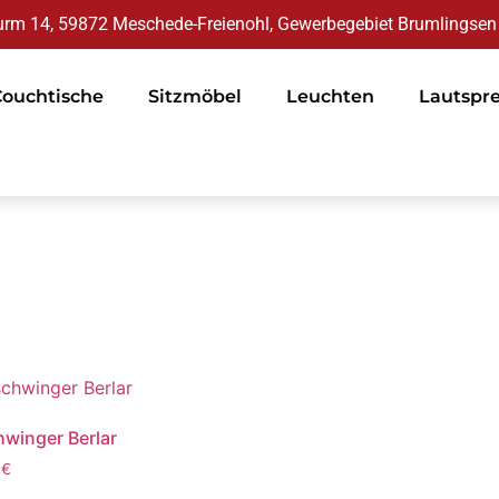
rm 14, 59872 Meschede-Freienohl, Gewerbegebiet Brumlingsen
Couchtische
Sitzmöbel
Leuchten
Lautspr
hwinger Berlar
0
€