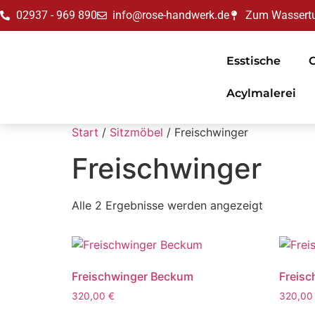
02937 - 969 890
info@rose-handwerk.de
Zum Wassertu
Esstische
Acylmalerei
Start
/
Sitzmöbel
/ Freischwinger
Freischwinger
Alle 2 Ergebnisse werden angezeigt
Freischwinger Beckum
Freisc
320,00
€
320,0