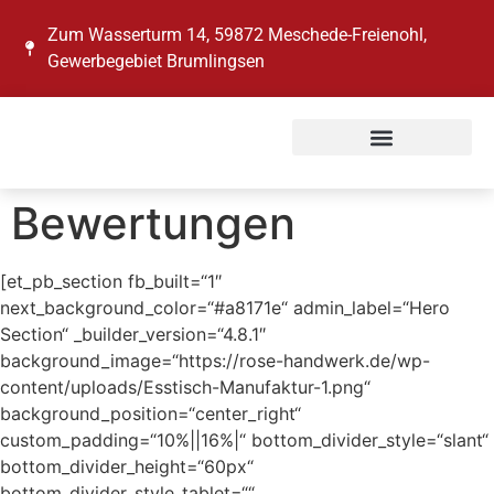
Zum Wasserturm 14, 59872 Meschede-Freienohl,
Gewerbegebiet Brumlingsen
Bewertungen
[et_pb_section fb_built=“1″
next_background_color=“#a8171e“ admin_label=“Hero
Section“ _builder_version=“4.8.1″
background_image=“https://rose-handwerk.de/wp-
content/uploads/Esstisch-Manufaktur-1.png“
background_position=“center_right“
custom_padding=“10%||16%|“ bottom_divider_style=“slant“
bottom_divider_height=“60px“
bottom_divider_style_tablet=““