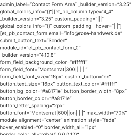
admin_label=“Contact Form Area“ _builder_version=“3.25″
global_colors_info=“{}“][et_pb_column type=“4_4″
_builder_version=“3.25″ custom_padding=“|||“
global_colors_info=“{}“ custom_padding__hover=“|||“]
[et_pb_contact_form email=“info@rose-handwerk.de“
submit_button_text=“Senden“
module_id=“et_pb_contact_form_0″
_builder_version=“4.10.8″
form_field_background_color=“#ffffff“
form_field_font=“Montserrat|300|||||||“
form_field_font_size=“16px“ custom_button=“on“
button_text_size=“16px“ button_text_color=“#ffffff“
button_bg_color=“#a8171e“ button_border_width=“8px“
button_border_color=“#a8171e“
button_letter_spacing=“2px“
button_font=“Montserrat|600||on|||||“ max_width=“70%“
module_alignment=“center“ animation_style=“fade“
hover_enabled=“0″ border_width_all=“1px“
border_color_all=“rgba(0,0,0,0.12)“