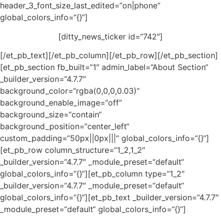
header_3_font_size_last_edited=“on|phone“
global_colors_info=“{}“]
[ditty_news_ticker id=“742″]
[/et_pb_text][/et_pb_column][/et_pb_row][/et_pb_section]
[et_pb_section fb_built=“1″ admin_label=“About Section“
_builder_version=“4.7.7″
background_color=“rgba(0,0,0,0.03)“
background_enable_image=“off“
background_size=“contain“
background_position=“center_left“
custom_padding=“50px||0px|||“ global_colors_info=“{}“]
[et_pb_row column_structure=“1_2,1_2″
_builder_version=“4.7.7″ _module_preset=“default“
global_colors_info=“{}“][et_pb_column type=“1_2″
_builder_version=“4.7.7″ _module_preset=“default“
global_colors_info=“{}“][et_pb_text _builder_version=“4.7.7″
_module_preset=“default“ global_colors_info=“{}“]