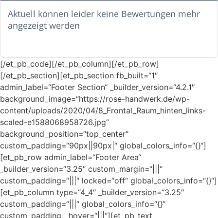
Aktuell können leider keine Bewertungen mehr
angezeigt werden
[/et_pb_code][/et_pb_column][/et_pb_row]
[/et_pb_section][et_pb_section fb_built=“1″
admin_label=“Footer Section“ _builder_version=“4.2.1″
background_image=“https://rose-handwerk.de/wp-
content/uploads/2020/04/8_Frontal_Raum_hinten_links-
scaled-e1588068958726.jpg“
background_position=“top_center“
custom_padding=“90px||90px|“ global_colors_info=“{}“]
[et_pb_row admin_label=“Footer Area“
_builder_version=“3.25″ custom_margin=“|||“
custom_padding=“|||“ locked=“off“ global_colors_info=“{}“]
[et_pb_column type=“4_4″ _builder_version=“3.25″
custom_padding=“|||“ global_colors_info=“{}“
custom_padding__hover=“|||“][et_pb_text