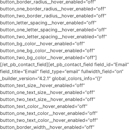
button_border_radius__hover_enabled=“off“
button_one_border_radius__hover_enabled=“off“
button_two_border_radius__hover_enabled=“off“
button_letter_spacing__hover_enabled=“off“
button_one_letter_spacing__hover_enabled=“off“
button_two_letter_spacing__hover_enabled=“off“
button_bg_color__hover_enabled=“off“
button_one_bg_color__hover_enabled=“off“
button_two_bg_color__hover_enabled=“off“]
[/et_pb_contact_field][et_pb_contact_field field_id=“Email“
field_title=“Email“ field_type=“email“ fullwidth_field=“on“
_builder_version=“4.2.1″ global_colors_info=“{}“
button_text_size__hover_enabled=“off“
button_one_text_size__hover_enabled=“off“
button_two_text_size__hover_enabled=“off“
button_text_color__hover_enabled=“off“
button_one_text_color__hover_enabled=“off“
button_two_text_color__hover_enabled=“off“
button_border_width__hover_enabled=“off“