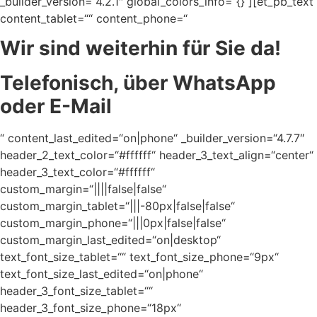
_builder_version=“4.2.1″ global_colors_info=“{}“][et_pb_text
content_tablet=““ content_phone=“
Wir sind weiterhin für Sie da!
Telefonisch, über WhatsApp
oder E-Mail
“ content_last_edited=“on|phone“ _builder_version=“4.7.7″
header_2_text_color=“#ffffff“ header_3_text_align=“center“
header_3_text_color=“#ffffff“
custom_margin=“||||false|false“
custom_margin_tablet=“|||-80px|false|false“
custom_margin_phone=“|||0px|false|false“
custom_margin_last_edited=“on|desktop“
text_font_size_tablet=““ text_font_size_phone=“9px“
text_font_size_last_edited=“on|phone“
header_3_font_size_tablet=““
header_3_font_size_phone=“18px“