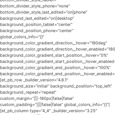
bottom_divider_style_phone=“none“
bottom_divider_style_last_edited=“on|phone“
background_last_edited=“on|desktop“
background_position_tablet=“center“
background_position_phone=“center“
global_colors_info=“{}“
background_color_gradient_direction__hover=“180deg“
background_color_gradient_direction__hover_enabled=“18
background_color_gradient_start_position__hover=“0%“
background_color_gradient_start_position__hover_enabled
background_color_gradient_end_position__hover=“100%“
background_color_gradient_end_position__hover_enabled=
[et_pb_row _builder_version=“4.8.1″
background_size=“initial“ background_position=“top_left“
background_repeat=“repeat“
custom_margin=“|||-180px|false|false“
custom_padding=“||||false|false“ global_colors_info=“{}“]
[et_pb_column type=“4_4″ _builder_version=“3.25″