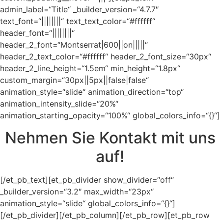
admin_label=“Title“ _builder_version=“4.7.7″
text_font=“||||||||“ text_text_color=“#ffffff“
header_font=“||||||||“
header_2_font=“Montserrat|600||on|||||“
header_2_text_color=“#ffffff“ header_2_font_size=“30px“
header_2_line_height=“1.5em“ min_height=“1.8px“
custom_margin=“30px||5px||false|false“
animation_style=“slide“ animation_direction=“top“
animation_intensity_slide=“20%“
animation_starting_opacity=“100%“ global_colors_info=“{}“]
Nehmen Sie Kontakt mit uns
auf!
[/et_pb_text][et_pb_divider show_divider=“off“
_builder_version=“3.2″ max_width=“23px“
animation_style=“slide“ global_colors_info=“{}“]
[/et_pb_divider][/et_pb_column][/et_pb_row][et_pb_row