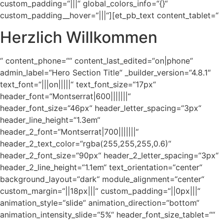
custom_padding=“|||“ global_colors_info=“{}“
custom_padding__hover=“|||“][et_pb_text content_tablet=“
Herzlich Willkommen
“ content_phone=““ content_last_edited=“on|phone“
admin_label=“Hero Section Title“ _builder_version=“4.8.1″
text_font=“|||on|||||“ text_font_size=“17px“
header_font=“Montserrat|600|||||||“
header_font_size=“46px“ header_letter_spacing=“3px“
header_line_height=“1.3em“
header_2_font=“Montserrat|700|||||||“
header_2_text_color=“rgba(255,255,255,0.6)“
header_2_font_size=“90px“ header_2_letter_spacing=“3px“
header_2_line_height=“1.1em“ text_orientation=“center“
background_layout=“dark“ module_alignment=“center“
custom_margin=“||18px|||“ custom_padding=“||0px|||“
animation_style=“slide“ animation_direction=“bottom“
animation_intensity_slide=“5%“ header_font_size_tablet=““