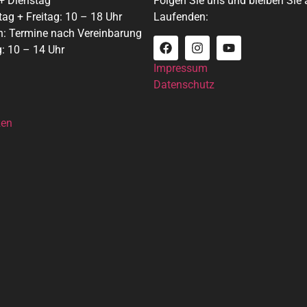
+ Dienstag
Folgen Sie uns und bleiben Sie
ag + Freitag: 10 – 18 Uhr
Laufenden:
h: Termine nach Vereinbarung
: 10 – 14 Uhr
Impressum
Datenschutz
zen