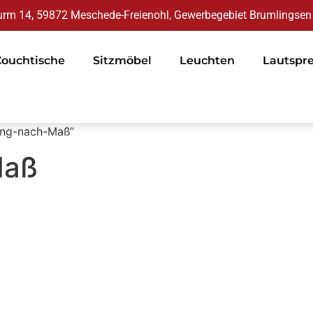
rm 14, 59872 Meschede-Freienohl, Gewerbegebiet Brumlingsen
Couchtische
Sitzmöbel
Leuchten
Lautspr
gung-nach-Maß“
Maß