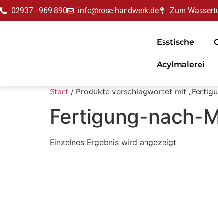
02937 - 969 890
info@rose-handwerk.de
Zum Wassertu
Esstische
Acylmalerei
Start
/ Produkte verschlagwortet mit „Ferti
Fertigung-nach-
Einzelnes Ergebnis wird angezeigt