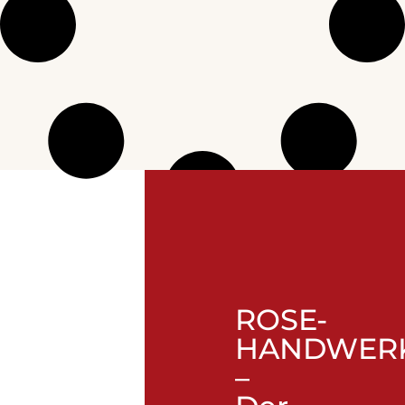
ROSE-
HANDWER
–