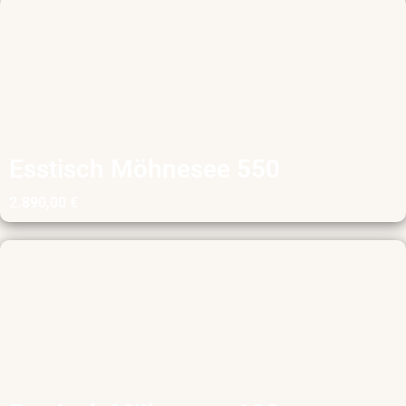
Esstisch Möhnesee 550
2.890,00
€