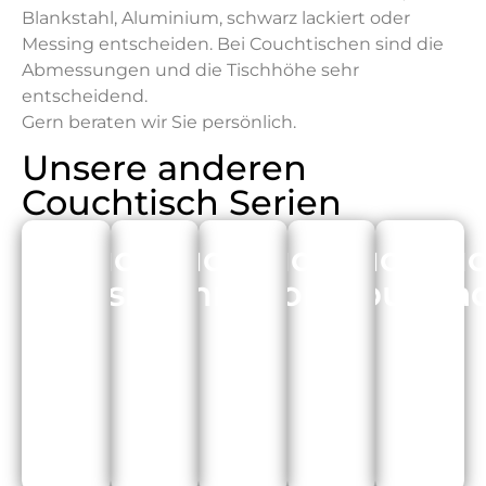
Blankstahl, Aluminium, schwarz lackiert oder
Messing entscheiden. Bei Couchtischen sind die
Abmessungen und die Tischhöhe sehr
entscheidend.
Gern beraten wir Sie persönlich.
Unsere anderen
Couchtisch Serien
Couchtisch
Couchtisch
Couchtisch
Couchtis
Couc
Arnsberg
Möhnesee
Brilon
Cubus
Qua