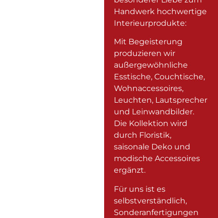
Handwerk hochwertige
Interieurprodukte:
Mit Begeisterung
produzieren wir
außergewöhnliche
Esstische, Couchtische,
Wohnaccessoires,
Leuchten, Lautsprecher
und Leinwandbilder.
Die Kollektion wird
durch Floristik,
saisonale Deko und
modische Accessoires
ergänzt.
Für uns ist es
selbstverständlich,
Sonderanfertigungen