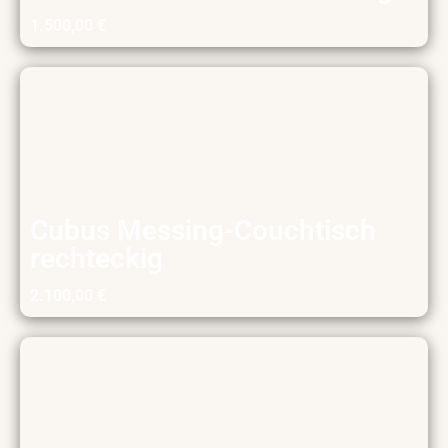
1.500,00
€
Cubus Messing-Couchtisch
rechteckig
2.100,00
€