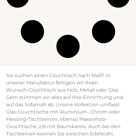
Sie suchen einen Couchtisch nach Maß? In
unserer Manufaktur fertigen wir Ihren
Wunsch-Couchtisch aus Holz, Metall oder Glas.
Gern stimmen wir alles auf Ihre Einrichtung und
auf das Sofamaß ab. Unsere Kollektion umfasst
Glas-Couchtische mit Aluminium-, Chrom oder
Messing-Tischbeinen, ebenso Massivholz-
Couchtische, z.B mit Baumkante. Auch bei den
Tischbeinen können Sie zwischen Edelstahl,