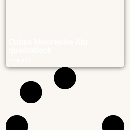
Cubus Mooreiche Alu
quadratisch
1.700,00
€