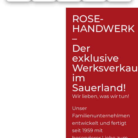
ROSE-
HANDWERK
–
Der
exklusive
Werksverkau
im
Sauerland!
Wir lieben, was wir tun!
Unser
Familienunternehlmen
entwickelt und fertigt
seit 1959 mit
besonderer Liebe zum